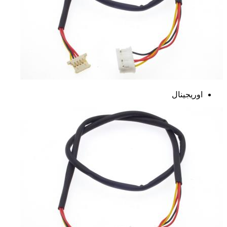
اوریجینال