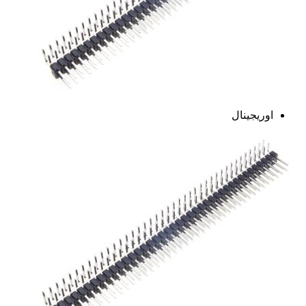
اوریجینال