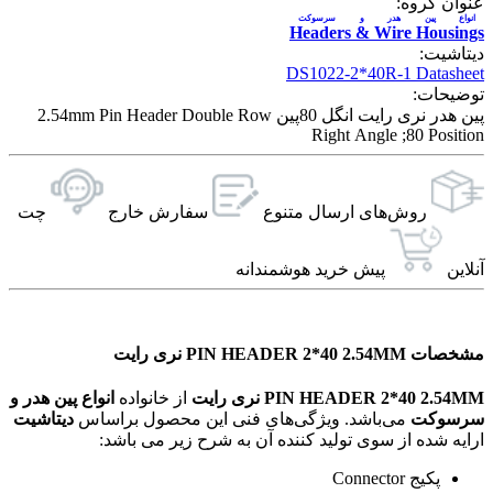
عنوان گروه:
انواع پین هدر و سرسوکت
Headers & Wire Housings
دیتاشیت:
DS1022-2*40R-1 Datasheet
توضیحات:
پین هدر نری رایت انگل 80پین 2.54mm Pin Header Double Row
Right Angle ;80 Position
روش‌های ارسال‌ متنوع
سفارش خارج
چت
آنلاین
پیش خرید هوشمندانه
مشخصات PIN HEADER 2*40 2.54MM نری رایت
PIN HEADER 2*40 2.54MM نری رایت
از خانواده
انواع پین هدر و
سرسوکت
می‌باشد. ویژگی‌های فنی این محصول براساس
دیتاشیت
ارایه شده از سوی تولید کننده آن به شرح زیر می باشد:
پکیج Connector