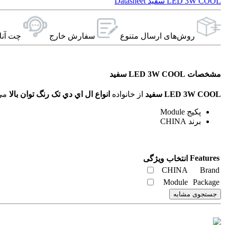
LED 3W COOL سفید Datasheet
روش‌های ارسال‌ متنوع
سفارش خارج
چت آنل
مشخصات LED 3W COOL سفید
LED 3W COOL سفید
از خانواده
انواع ال اي دي تک رنگ توان بالا
می‌باشد. ویژگی‌های فنی این محصول براساس
پکیج Module
برند CHINA
Features
انتخاب ویژگی
CHINA
Brand
Module
Package
جستجوی مشابه