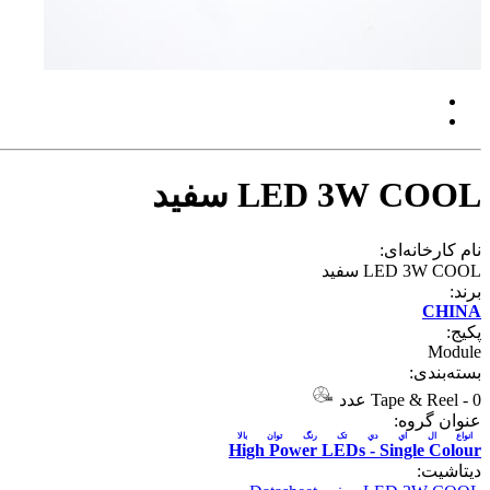
LED 3W COOL سفید
نام کارخانه‌ای:
LED 3W COOL سفید
برند:
CHINA
پکیج:
Module
بسته‌بندی:
0 عدد
-
Tape & Reel
عنوان گروه:
انواع ال اي دي تک رنگ توان بالا
High Power LEDs - Single Colour
دیتاشیت: