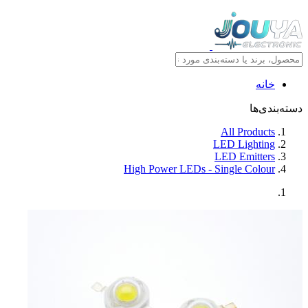
خانه
دسته‌بندی‌ها
All Products
LED Lighting
LED Emitters
High Power LEDs - Single Colour