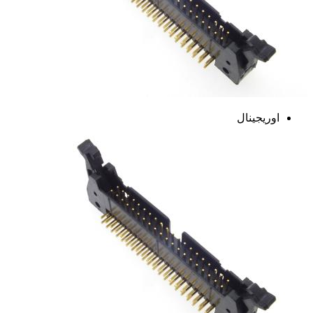
اوریجینال