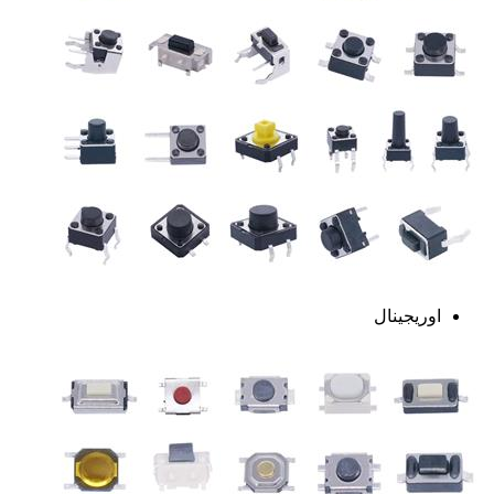
اوریجینال