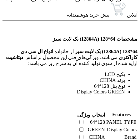
آنلاین
پیش خرید هوشمندانه
مشخصات 64*128 (12864A) بک لایت سبز
64*128 (12864A) بک لایت سبز
از خانواده
انواع ال سی دی
کاراکتری
می‌باشد. ویژگی‌های فنی این محصول براساس
دیتاشیت
ارایه شده از سوی تولید کننده آن به شرح زیر می باشد:
پکیج LCD
برند CHINA
نوع پنل 128*64
Display Colors GREEN
Features
انتخاب ویژگی
128*64
PANEL TYPE
GREEN
Display Colors
CHINA
Brand