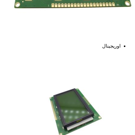
اوریجینال