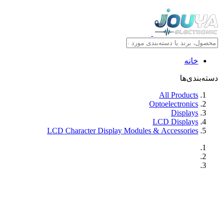
خانه
دسته‌بندی‌ها
All Products
Optoelectronics
Displays
LCD Displays
LCD Character Display Modules & Accessories