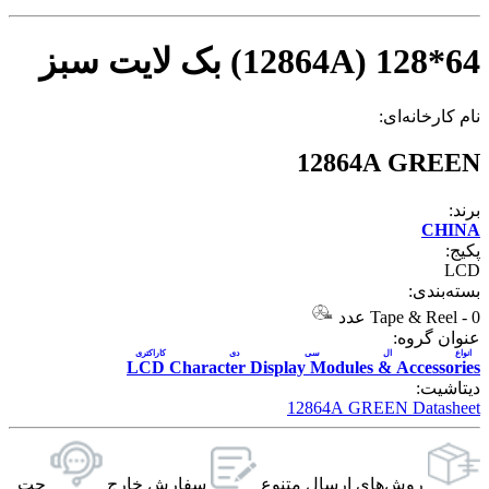
64*128 (12864A) بک لایت سبز
نام کارخانه‌ای:
12864A GREEN
برند:
CHINA
پکیج:
LCD
بسته‌بندی:
0 عدد
-
Tape & Reel
عنوان گروه:
انواع ال سی دی کاراکتری
LCD Character Display Modules & Accessories
دیتاشیت:
12864A GREEN Datasheet
روش‌های ارسال‌ متنوع
سفارش خارج
چت