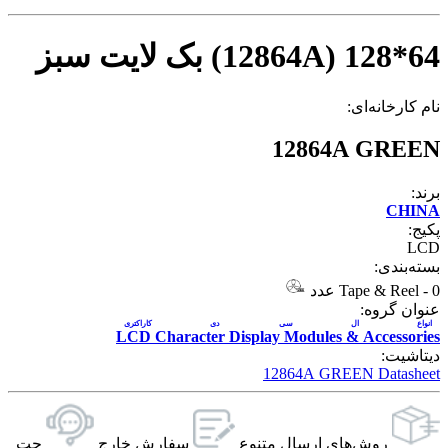
64*128 (12864A) بک لایت سبز
نام کارخانه‌ای:
12864A GREEN
برند:
CHINA
پکیج:
LCD
بسته‌بندی:
0 عدد
-
Tape & Reel
عنوان گروه:
انواع ال سی دی کاراکتری
LCD Character Display Modules & Accessories
دیتاشیت:
12864A GREEN Datasheet
روش‌های ارسال‌ متنوع
سفارش خارج
چت