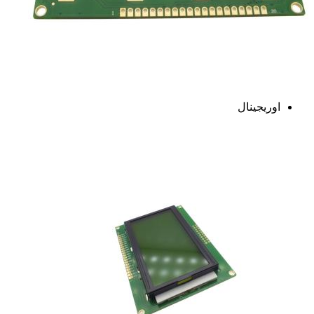
اوریجینال