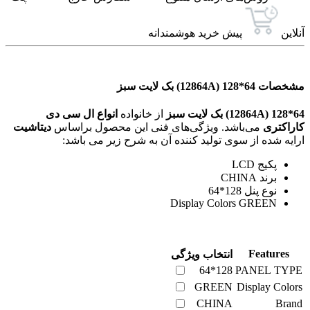
آنلاین
پیش خرید هوشمندانه
مشخصات 64*128 (12864A) بک لایت سبز
64*128 (12864A) بک لایت سبز
از خانواده
انواع ال سی دی
کاراکتری
می‌باشد. ویژگی‌های فنی این محصول براساس
دیتاشیت
ارایه شده از سوی تولید کننده آن به شرح زیر می باشد:
پکیج LCD
برند CHINA
نوع پنل 128*64
Display Colors GREEN
Features
انتخاب ویژگی
128*64
PANEL TYPE
GREEN
Display Colors
CHINA
Brand