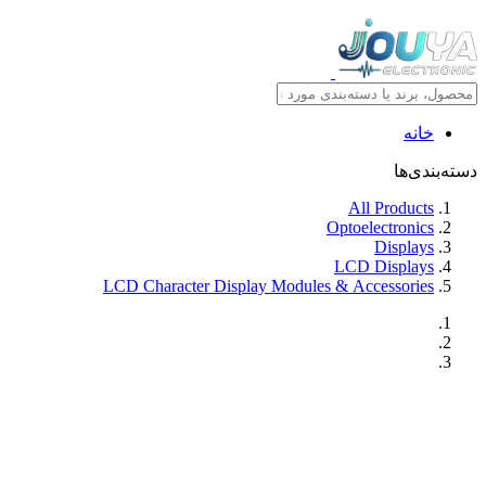
خانه
دسته‌بندی‌ها
All Products
Optoelectronics
Displays
LCD Displays
LCD Character Display Modules & Accessories