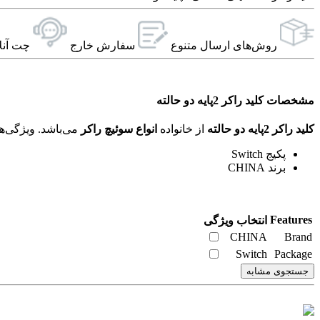
روش‌های ارسال‌ متنوع
سفارش خارج
چت آنل
مشخصات کلید راکر 2پایه دو حالته
کلید راکر 2پایه دو حالته
از خانواده
انواع سوئيچ راکر
می‌باشد. ویژگی‌های فنی این محصول براساس
پکیج Switch
برند CHINA
Features
انتخاب ویژگی
CHINA
Brand
Switch
Package
جستجوی مشابه