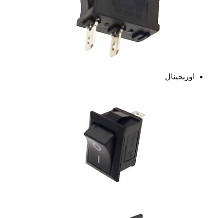
اوریجینال