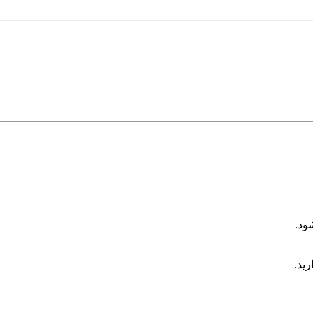
ود.
رید.