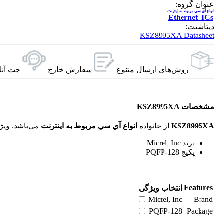
عنوان گروه:
انواع آي سي مربوط به اينترنت
Ethernet ICs
دیتاشیت:
KSZ8995XA Datasheet
روش‌های ارسال‌ متنوع
سفارش خارج
چت آنل
مشخصات KSZ8995XA
KSZ8995XA
از خانواده
انواع آي سي مربوط به اينترنت
می‌باشد. ویژگی‌های فنی این محصول براساس
برند Micrel, Inc
پکیج PQFP-128
Features
انتخاب ویژگی
Micrel, Inc
Brand
PQFP-128
Package