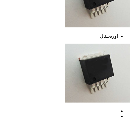
اوریجینال