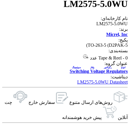
LM2575-5.0WU
نام کارخانه‌ای:
LM2575-5.0WU
برند:
Micrel, Inc
پکیج:
TO-263-5 (D2PAK-5)
بسته‌بندی:
0 عدد
-
Tape & Reel
عنوان گروه:
انواع رگولاتور ولتاژ سوئیچینگ
Switching Voltage Regulators
دیتاشیت:
LM2575-5.0WU Datasheet
روش‌های ارسال‌ متنوع
سفارش خارج
چت
آنلاین
پیش خرید هوشمندانه