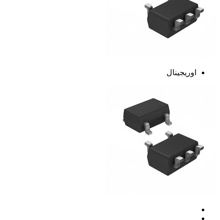
اوریجینال