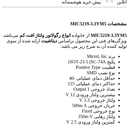
آنلاین
پیش خرید هوشمندانه
مشخصات MIC5219-3.3YM5
MIC5219-3.3YM5
از خانواده
انواع رگولاتور ولتاژ افت کم
می‌باشد.
ویژگی‌های فنی این محصول براساس
دیتاشیت
ارایه شده از سوی
تولید کننده آن به شرح زیر می باشد:
برند Micrel, Inc
پکیج SOT-23-5 (SC-74A)
قطبیت Positive Type
نوع نصب SMD
حداقل دمای عملیاتی -40
حداکثر دمای عملیاتی 125
تعداد خروجی 1 Output
بیشترین ولتاژ ورودی 12 V
ولتاژ خروجی 3.3 V
جریان خروجی 500m A
نوع خروجی Fixed
ولتاژ رهایی 350m V
کمترین ولتاژ ورودی 2.5 V