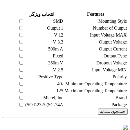
Features
انتخاب ویژگی
SMD
Mounting Style
1 Output
Number of Output
12 V
Input Voltage MAX
3.3 V
Output Voltage
500m A
Output Current
Fixed
Output Type
350m V
Dropout Voltage
2.5 V
Input Voltage MIN
Positive Type
Polarity
-40
Minimum Operating Temperature
125
Maximum Operating Temperature
Micrel, Inc
Brand
SOT-23-5 (SC-74A)
Package
جستجوی مشابه