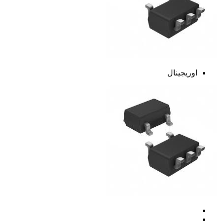
اوریجینال