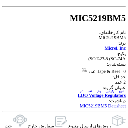
MIC5219BM5
نام کارخانه‌ای:
MIC5219BM5
برند:
Micrel, Inc
پکیج:
SOT-23-5 (SC-74A)
بسته‌بندی:
0 عدد
-
Tape & Reel
حداقل:
2
عدد
عنوان گروه:
انواع رگولاتور ولتاژ افت کم
LDO Voltage Regulators
دیتاشیت:
MIC5219BM5 Datasheet
روش‌های ارسال‌ متنوع
سفارش خارج
چت