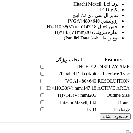
برند Hitachi Maxell, Ltd
پکیج LCD
سایز ال سی دی 7.2 اینچ
رزولیشن 640×480 [VGA]
بخش فعال 147.18(H)×110.38(V) mm
اندازه بیرونی 205(H)×143(V) mm
نوع رابط Parallel Data (4-bit)
Features
انتخاب ویژگی
INCH
7.2
DISPLAY SIZE
Parallel Data (4-bit)
Interface Type
640×480 [VGA]
RESOLUITION
147.18(H)×110.38(V) mm
ACTIVE AREA
205(H)×143(V) mm
Outline Size
Hitachi Maxell, Ltd
Brand
LCD
Package
جستجوی مشابه