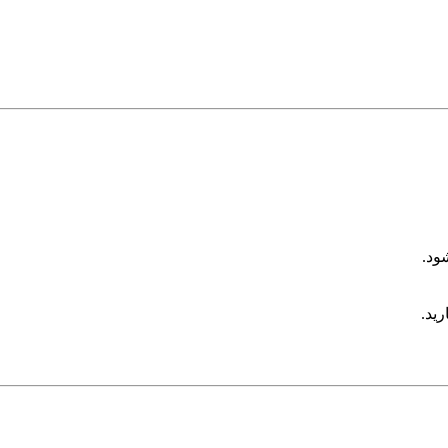
ود.
رید.