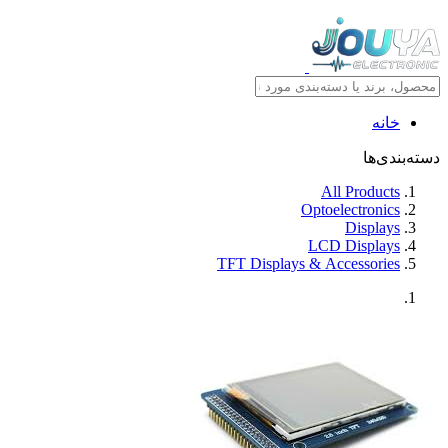
خانه
دسته‌بندی‌ها
All Products
Optoelectronics
Displays
LCD Displays
TFT Displays & Accessories