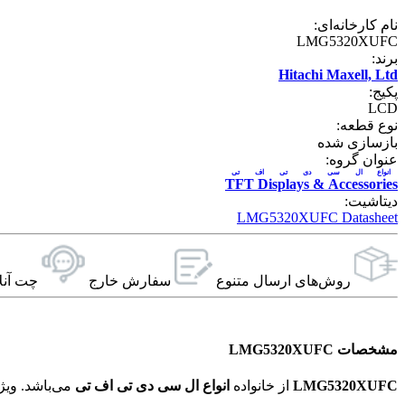
نام کارخانه‌ای:
LMG5320XUFC
برند:
Hitachi Maxell, Ltd
پکیج:
LCD
نوع قطعه:
بازسازی شده
عنوان گروه:
انواع ال سی دی تی اف تی
TFT Displays & Accessories
دیتاشیت:
LMG5320XUFC Datasheet
روش‌های ارسال‌ متنوع
سفارش خارج
چت آنل
مشخصات LMG5320XUFC
LMG5320XUFC
از خانواده
انواع ال سی دی تی اف تی
می‌باشد. ویژگی‌های فنی این محصول براساس