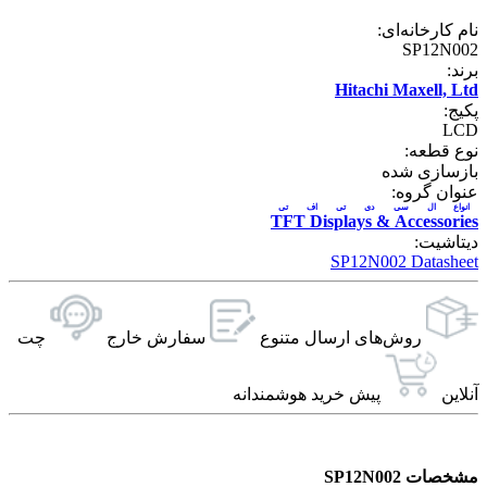
نام کارخانه‌ای:
SP12N002
برند:
Hitachi Maxell, Ltd
پکیج:
LCD
نوع قطعه:
بازسازی شده
عنوان گروه:
انواع ال سی دی تی اف تی
TFT Displays & Accessories
دیتاشیت:
SP12N002 Datasheet
روش‌های ارسال‌ متنوع
سفارش خارج
چت
آنلاین
پیش خرید هوشمندانه
مشخصات SP12N002