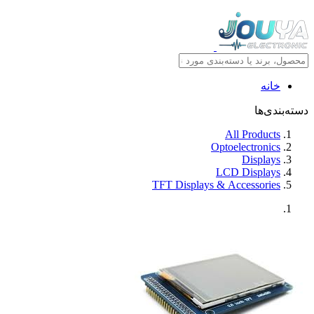
خانه
دسته‌بندی‌ها
All Products
Optoelectronics
Displays
LCD Displays
TFT Displays & Accessories