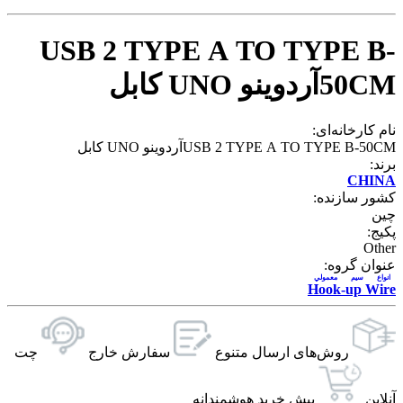
USB 2 TYPE A TO TYPE B-
50CMآردوینو UNO کابل
نام کارخانه‌ای:
USB 2 TYPE A TO TYPE B-50CMآردوینو UNO کابل
برند:
CHINA
کشور سازنده:
چین
پکیج:
Other
عنوان گروه:
انواع سيم معمولي
Hook-up Wire
روش‌های ارسال‌ متنوع
سفارش خارج
چت
آنلاین
پیش خرید هوشمندانه