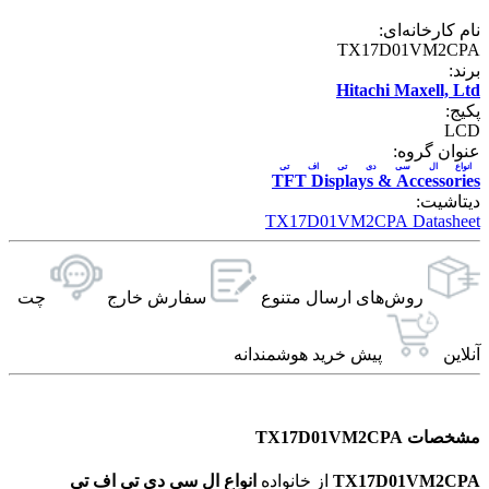
نام کارخانه‌ای:
TX17D01VM2CPA
برند:
Hitachi Maxell, Ltd
پکیج:
LCD
عنوان گروه:
انواع ال سی دی تی اف تی
TFT Displays & Accessories
دیتاشیت:
TX17D01VM2CPA Datasheet
روش‌های ارسال‌ متنوع
سفارش خارج
چت
آنلاین
پیش خرید هوشمندانه
مشخصات TX17D01VM2CPA
TX17D01VM2CPA
از خانواده
انواع ال سی دی تی اف تی