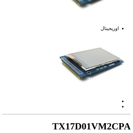
اوریجینال
TX17D01VM2CPA