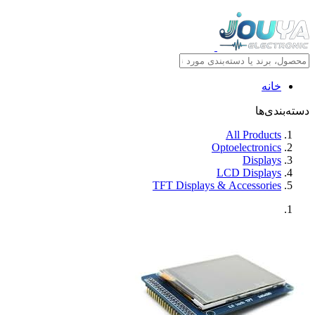
خانه
دسته‌بندی‌ها
All Products
Optoelectronics
Displays
LCD Displays
TFT Displays & Accessories