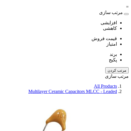
مرتب سازی
افزایشی
کاهشی
قیمت فروش
امتیاز
برند
پکیج
رتب کردن
تب سازی
All Products
Multilayer Ceramic Capacitors MLCC - Leaded