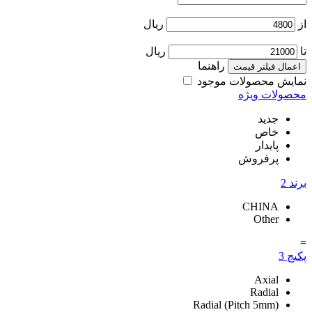
ریال
ریال
راهنما
عمال فیلتر قیمت
ایش محصولات موجود
صولات ویژه
جدید
خاص
پایدار
پرفروش
ند
2
CHINA
Other
یج
3
Axial
Radial
Radial (Pitch 5mm)