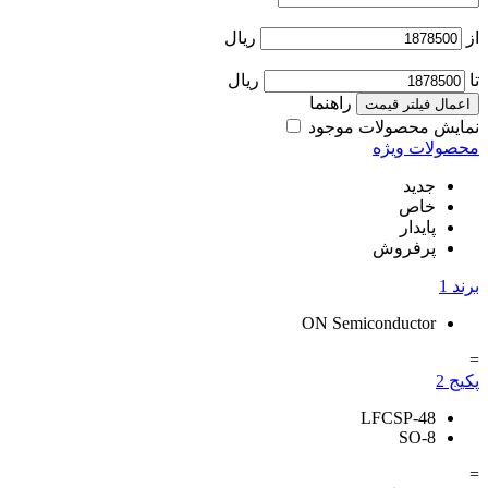
از
ریال
تا
ریال
راهنما
اعمال فیلتر قیمت
نمایش محصولات موجود
محصولات ویژه
جدید
خاص
پایدار
پرفروش
برند
1
ON Semiconductor
=
پکیج
2
LFCSP-48
SO-8
=