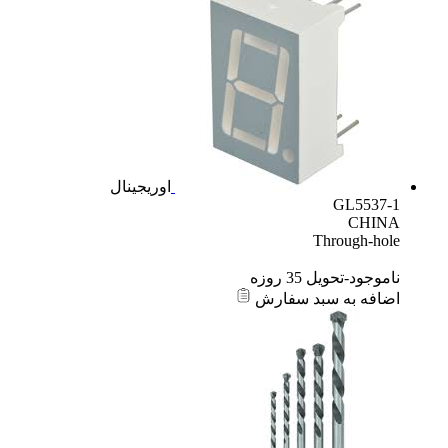
اوریجینال
GL5537-1
CHINA
Through-hole
ناموجود-تحویل 35 روزه
اضافه به سبد سفارش