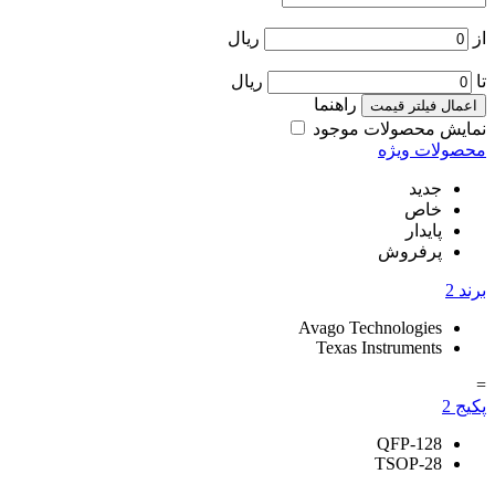
از
ریال
تا
ریال
راهنما
اعمال فیلتر قیمت
نمایش محصولات موجود
محصولات ویژه
جدید
خاص
پایدار
پرفروش
برند
2
Avago Technologies
Texas Instruments
=
پکیج
2
QFP-128
TSOP-28