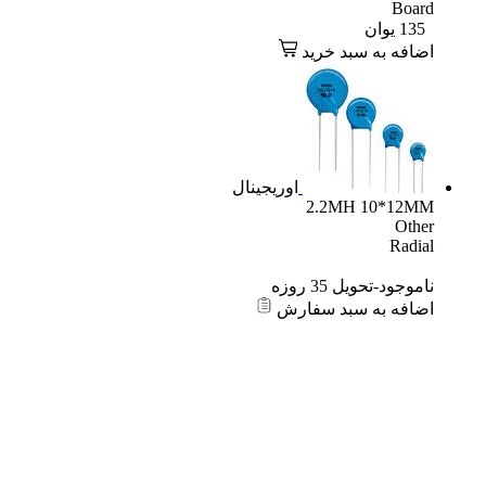
Board
135
یوان
اضافه به سبد خرید
اوریجینال
2.2MH 10*12MM
Other
Radial
ناموجود-تحویل 35 روزه
اضافه به سبد سفارش