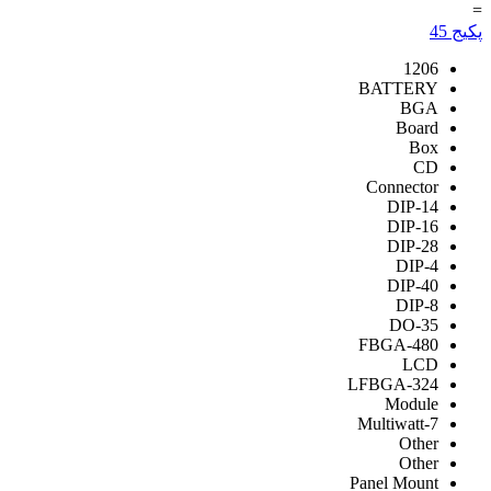
=
پکیج
45
1206
BATTERY
BGA
Board
Box
CD
Connector
DIP-14
DIP-16
DIP-28
DIP-4
DIP-40
DIP-8
DO-35
FBGA-480
LCD
LFBGA-324
Module
Multiwatt-7
Other
Other
Panel Mount