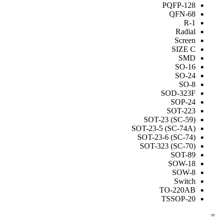
PQFP-128
QFN-68
R-1
Radial
Screen
SIZE C
SMD
SO-16
SO-24
SO-8
SOD-323F
SOP-24
SOT-223
SOT-23 (SC-59)
SOT-23-5 (SC-74A)
SOT-23-6 (SC-74)
SOT-323 (SC-70)
SOT-89
SOW-18
SOW-8
Switch
TO-220AB
TSSOP-20
=