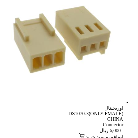
اوریجینال
DS1070-3(ONLY FMALE)
CHINA
Connector
6,000
ریال
اضافه به سبد خرید