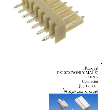
اوریجینال
DS1070-7(ONLY MALE)
CHINA
Connector
17,500
ریال
اضافه به سبد خرید