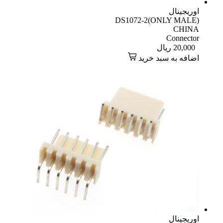
اوریجینال
DS1072-2(ONLY MALE)
CHINA
Connector
20,000
ریال
اضافه به سبد خرید
اوریجینال