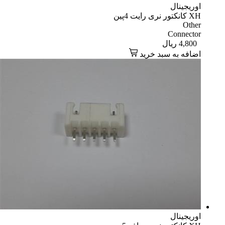
اوریجینال
XH کانکتور نری رایت 4پین
Other
Connector
4,800
ریال
اضافه به سبد خرید
اوریجینال