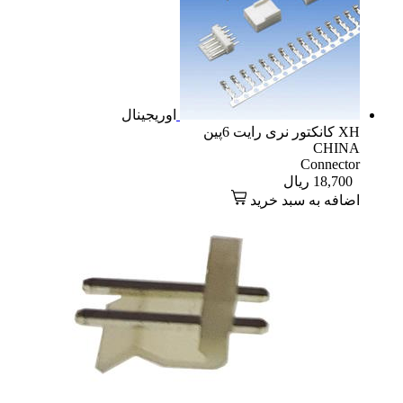
اوریجینال
XH کانکتور نری رایت 6پین
CHINA
Connector
18,700
ریال
اضافه به سبد خرید