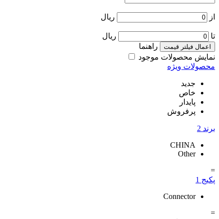
از
ریال
تا
ریال
راهنما
اعمال فیلتر قیمت
نمایش محصولات موجود
محصولات ویژه
جدید
خاص
پایدار
پرفروش
برند
2
CHINA
Other
=
پکیج
1
Connector
=