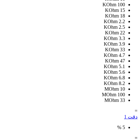
KOhm
100
KOhm
15
KOhm
18
KOhm
2.2
KOhm
2.5
KOhm
22
KOhm
3.3
KOhm
3.9
KOhm
33
KOhm
4.7
KOhm
47
KOhm
5.1
KOhm
5.6
KOhm
6.8
KOhm
8.2
MOhm
10
MOhm
100
MOhm
33
=
دقت
1
%
5
=