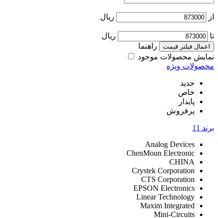
از
ریال
تا
ریال
راهنما
اعمال فیلتر قیمت
نمایش محصولات موجود
محصولات ویژه
جدید
خاص
پایدار
پرفروش
برند
11
Analog Devices
ChenMoun Electronic
CHINA
Crystek Corporation
CTS Corporation
EPSON Electronics
Linear Technology
Maxim Integrated
Mini-Circuits