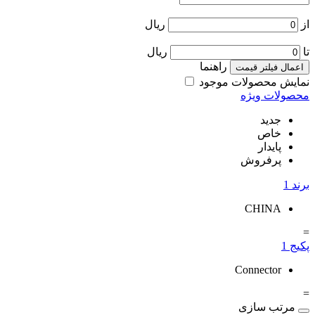
از
ریال
تا
ریال
راهنما
اعمال فیلتر قیمت
نمایش محصولات موجود
محصولات ویژه
جدید
خاص
پایدار
پرفروش
برند
1
CHINA
=
پکیج
1
Connector
=
مرتب سازی