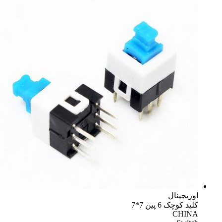
اوریجینال
کلید کوچک 6 پین 7*7
CHINA