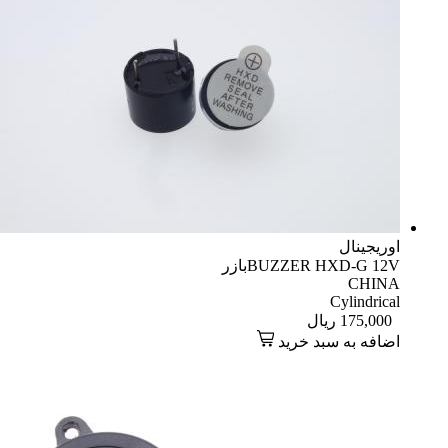
اوریجینال
BUZZER HXD-G 12Vبازر
CHINA
Cylindrical
175,000
ریال
اضافه به سبد خرید