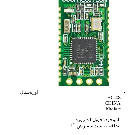
اوریجینال
HC-08
CHINA
Module
ناموجود-تحویل 30 روزه
اضافه به سبد سفارش