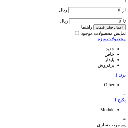
از
ریال
تا
ریال
راهنما
اعمال فیلتر قیمت
نمایش محصولات موجود
محصولات ویژه
جدید
خاص
پایدار
پرفروش
برند
1
Other
=
پکیج
1
Module
=
مرتب سازی