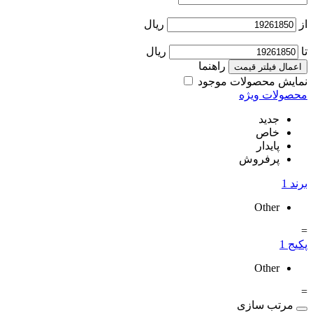
از
ریال
تا
ریال
راهنما
اعمال فیلتر قیمت
نمایش محصولات موجود
محصولات ویژه
جدید
خاص
پایدار
پرفروش
برند
1
Other
=
پکیج
1
Other
=
مرتب سازی