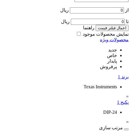
از
ریال
تا
ریال
راهنما
اعمال فیلتر قیمت
نمایش محصولات موجود
محصولات ویژه
جدید
خاص
پایدار
پرفروش
برند
1
Texas Instruments
=
پکیج
1
DIP-24
=
مرتب سازی