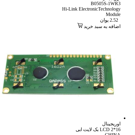
B0505S-1WR3
Hi-Link ElectronicTechnology
Module
2.52
یوان
اضافه به سبد خرید
اوریجینال
LCD 2*16 بک لایت ابی
CHINA