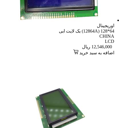
اوریجینال
64*128 (12864A) بک لایت ابی
CHINA
LCD
12,546,000
ریال
اضافه به سبد خرید