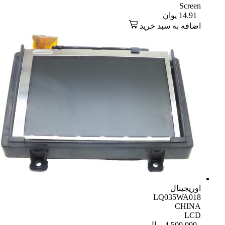
Screen
14.91
یوان
اضافه به سبد خرید
اوریجینال
LQ035WA018
CHINA
LCD
4,500,000
ریال