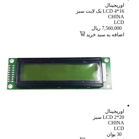
اوریجینال
LCD 4*16 بک لایت سبز
CHINA
LCD
7,560,000
ریال
اضافه به سبد خرید
اوریجینال
LCD 2*20 سبز
CHINA
LCD
30
یوان