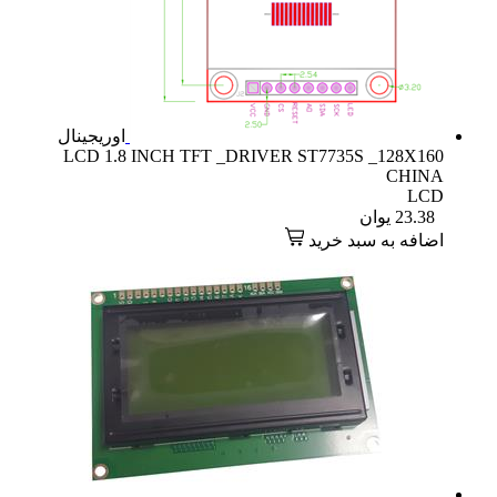
اوریجینال
LCD 1.8 INCH TFT _DRIVER ST7735S _128X160
CHINA
LCD
23.38
یوان
اضافه به سبد خرید