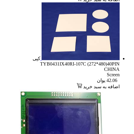
کپی
TYB0431IX40RI-107C (272*480)40PIN
CHINA
Screen
42.06
یوان
اضافه به سبد خرید