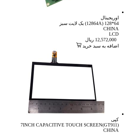
اوریجینال
64*128 (12864A) بک لایت سبز
CHINA
LCD
12,572,000
ریال
اضافه به سبد خرید
کپی
7INCH CAPACITIVE TOUCH SCREEN(GT911)
CHINA