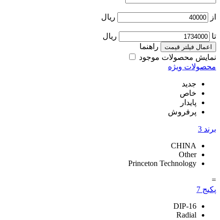
از
ریال
تا
ریال
راهنما
اعمال فیلتر قیمت
نمایش محصولات موجود
محصولات ویژه
جدید
خاص
پایدار
پرفروش
برند
3
CHINA
Other
Princeton Technology
=
پکیج
7
DIP-16
Radial