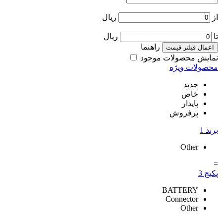
ریال
ریال
راهنما
 فیلتر قیمت
 محصولات موجود
ات ویژه
جدید
خاص
پایدار
پرفروش
Other
BATTERY
Connector
Other