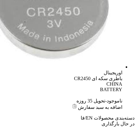
اوریجینال
باطری سکه ای CR2450
CHINA
BATTERY
ناموجود-تحویل 35 روزه
اضافه به سبد سفارش
بندی محصولات
EN/فا
 بارگذاری