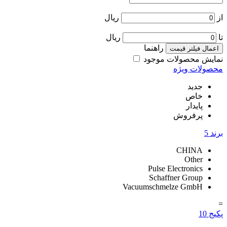
از
ریال
تا
ریال
راهنما
اعمال فیلتر قیمت
نمایش محصولات موجود
محصولات ویژه
جدید
خاص
پایدار
پرفروش
برند
5
CHINA
Other
Pulse Electronics
Schaffner Group
Vacuumschmelze GmbH
=
پکیج
10