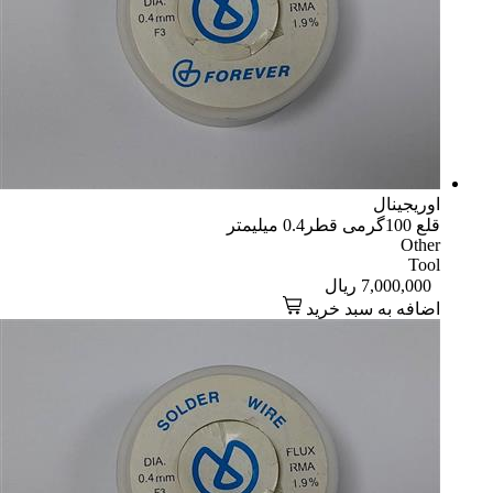
اوریجینال
قلع 100گرمی قطر0.4 میلیمتر
Other
Tool
7,000,000
ریال
اضافه به سبد خرید