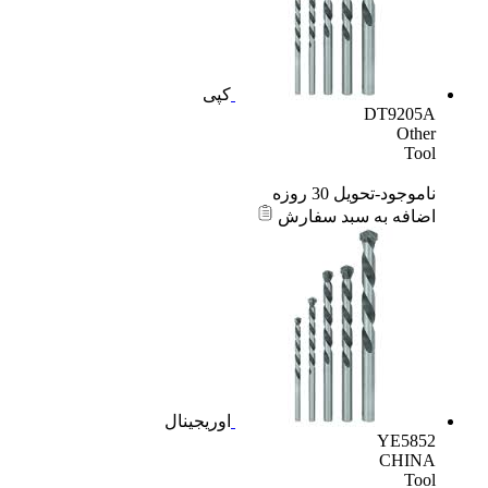
کپی
DT9205A
Other
Tool
ناموجود-تحویل 30 روزه
اضافه به سبد سفارش
اوریجینال
YE5852
CHINA
Tool