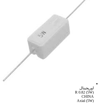
اوریجینال
R 0.82 (5W)
CHINA
Axial (5W)