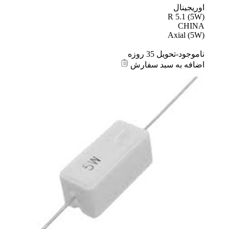
اوریجینال
R 5.1 (5W)
CHINA
Axial (5W)
ناموجود-تحویل 35 روزه
اضافه به سبد سفارش