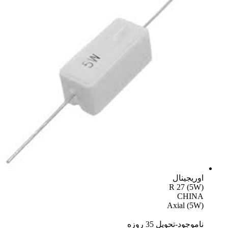
اوریجینال
R 27 (5W)
CHINA
Axial (5W)
ناموجود-تحویل 35 روزه