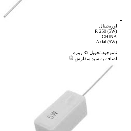
اوریجینال
R 250 (5W)
CHINA
Axial (5W)
ناموجود-تحویل 35 روزه
اضافه به سبد سفارش