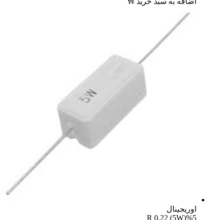
اضافه به سبد خرید
اوریجینال
R 0.22 (5W)%5