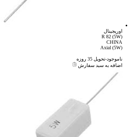
اوریجینال
R 82 (5W)
CHINA
Axial (5W)
ناموجود-تحویل 35 روزه
اضافه به سبد سفارش