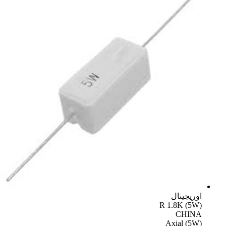
اوریجینال
R 1.8K (5W)
CHINA
Axial (5W)