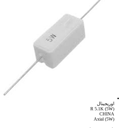
اوریجینال
R 5.1K (5W)
CHINA
Axial (5W)