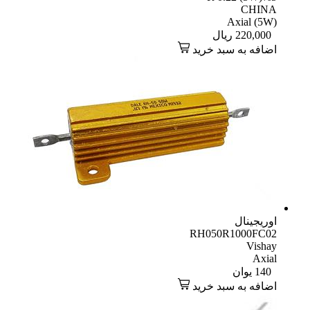
CHINA
Axial (5W)
220,000
ریال
اضافه به سبد خرید
اوریجینال
RH050R1000FC02
Vishay
Axial
140
یوان
اضافه به سبد خرید