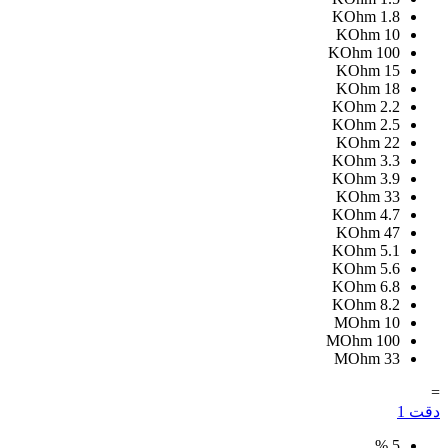
KOhm
1.8
KOhm
10
KOhm
100
KOhm
15
KOhm
18
KOhm
2.2
KOhm
2.5
KOhm
22
KOhm
3.3
KOhm
3.9
KOhm
33
KOhm
4.7
KOhm
47
KOhm
5.1
KOhm
5.6
KOhm
6.8
KOhm
8.2
MOhm
10
MOhm
100
MOhm
33
=
دقت
1
%
5