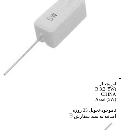
اوریجینال
R 8.2 (5W)
CHINA
Axial (5W)
ناموجود-تحویل 35 روزه
اضافه به سبد سفارش