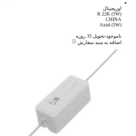
اوریجینال
R 22K (5W)
CHINA
Axial (5W)
ناموجود-تحویل 35 روزه
اضافه به سبد سفارش