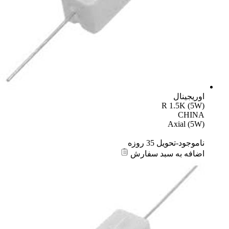
اوریجینال
R 1.5K (5W)
CHINA
Axial (5W)
ناموجود-تحویل 35 روزه
اضافه به سبد سفارش