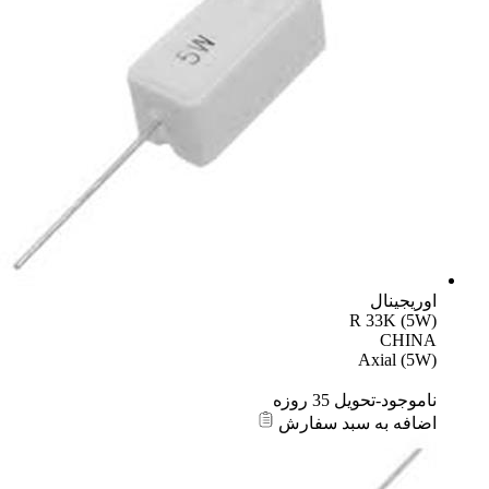
اوریجینال
R 33K (5W)
CHINA
Axial (5W)
ناموجود-تحویل 35 روزه
اضافه به سبد سفارش