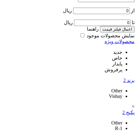
از
ریال
تا
ریال
راهنما
اعمال فیلتر قیمت
نمایش محصولات موجود
محصولات ویژه
جدید
خاص
پایدار
پرفروش
برند
2
Other
Vishay
=
پکیج
2
Other
R-1