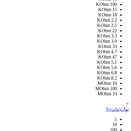
KOhm
100
KOhm
15
KOhm
18
KOhm
2.2
KOhm
2.5
KOhm
22
KOhm
3.3
KOhm
3.9
KOhm
33
KOhm
4.7
KOhm
47
KOhm
5.1
KOhm
5.6
KOhm
6.8
KOhm
8.2
MOhm
10
MOhm
100
MOhm
33
=
توان(وات)
9
1
10
100