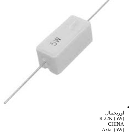
اوریجینال
R 22K (5W)
CHINA
Axial (5W)