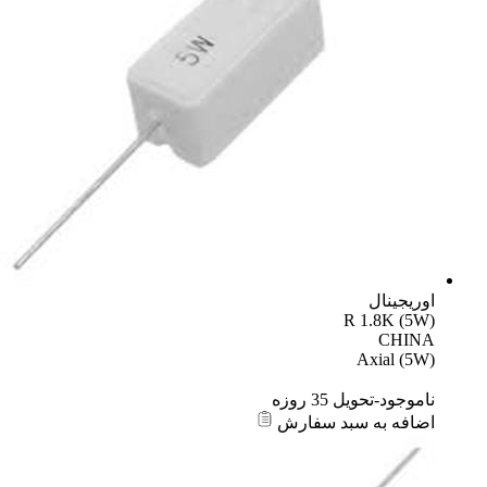
اوریجینال
R 1.8K (5W)
CHINA
Axial (5W)
ناموجود-تحویل 35 روزه
اضافه به سبد سفارش