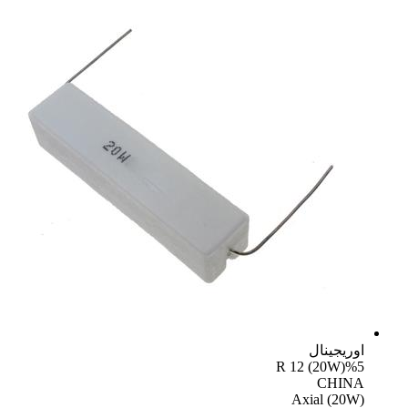
اوریجینال
R 12 (20W)%5
CHINA
Axial (20W)