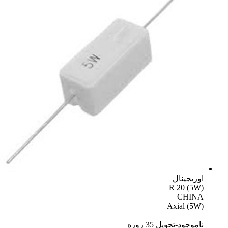
اوریجینال
R 20 (5W)
CHINA
Axial (5W)
ناموجود-تحویل 35 روزه