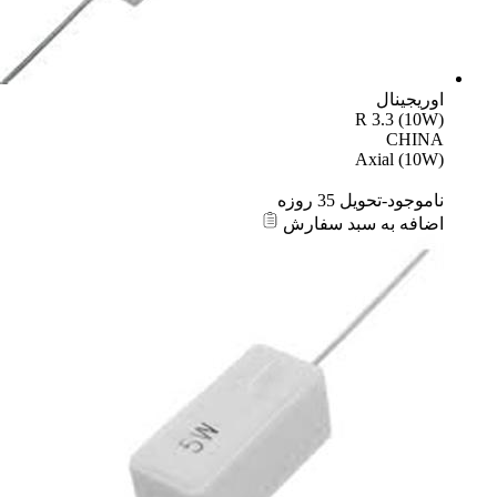
اوریجینال
R 3.3 (10W)
CHINA
Axial (10W)
ناموجود-تحویل 35 روزه
اضافه به سبد سفارش