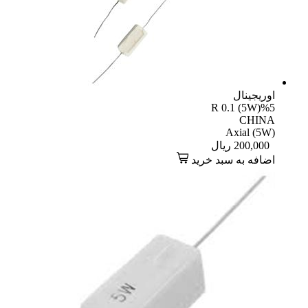
اوریجینال
R 0.1 (5W)%5
CHINA
Axial (5W)
200,000
ریال
اضافه به سبد خرید