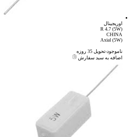
اوریجینال
R 4.7 (5W)
CHINA
Axial (5W)
ناموجود-تحویل 35 روزه
اضافه به سبد سفارش