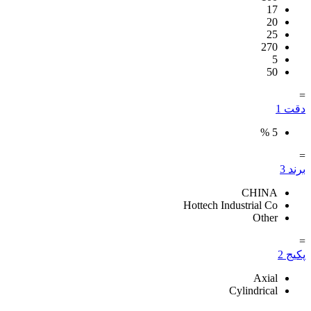
17
20
25
270
5
50
=
دقت
1
%
5
=
برند
3
CHINA
Hottech Industrial Co
Other
=
پکیج
2
Axial
Cylindrical