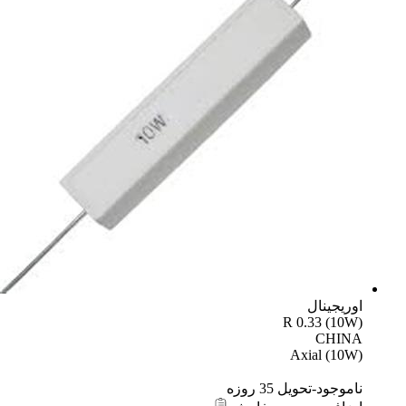
اوریجینال
R 0.33 (10W)
CHINA
Axial (10W)
ناموجود-تحویل 35 روزه