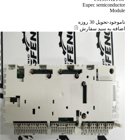
Eupec semiconductor
Module
ناموجود-تحویل 30 روزه
اضافه به سبد سفارش