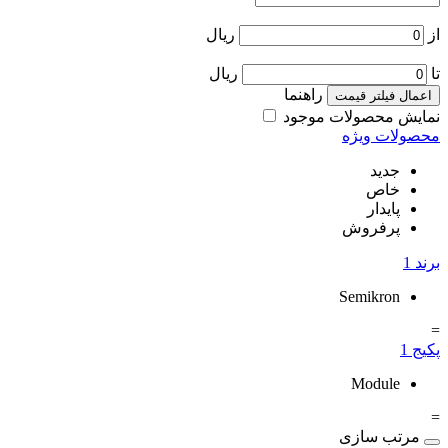
از
ریال
تا
ریال
راهنما
اعمال فیلتر قیمت
نمایش محصولات موجود
محصولات ویژه
جدید
خاص
پایدار
پرفروش
برند
1
Semikron
=
پکیج
1
Module
=
مرتب سازی