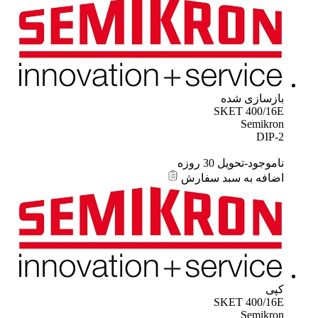
بازسازی شده
SKET 400/16E
Semikron
DIP-2
ناموجود-تحویل 30 روزه
اضافه به سبد سفارش
کپی
SKET 400/16E
Semikron