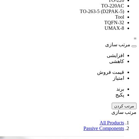
TO-2
TO-220
TO-263-5 (D2PAK-
To
TQFN-
UMAX
 سازی
زایشی
هشی
مت فروش
یاز
د
یج
دن
ازی
All Produ
Passive Componen