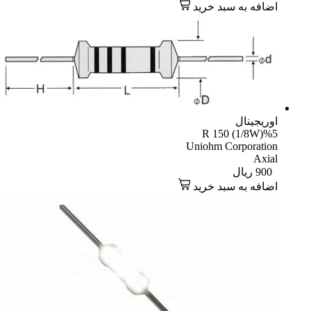
افه به سبد خرید
یجینال
R 150 (1/8W)
Uniohm Corporati
Axi
90
ریال
افه به سبد خرید