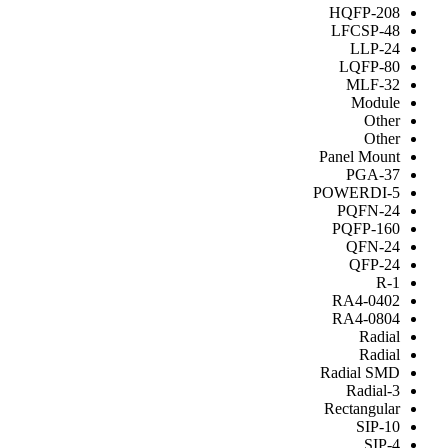
HQFP-2
LFCSP-
LLP-
LQFP-
MLF-
Modu
Oth
Oth
Panel Mou
PGA-
POWERDI
PQFN-
PQFP-1
QFN-
QFP-
R
RA4-04
RA4-08
Rad
Rad
Radial S
Radia
Rectangu
SIP-
SIP