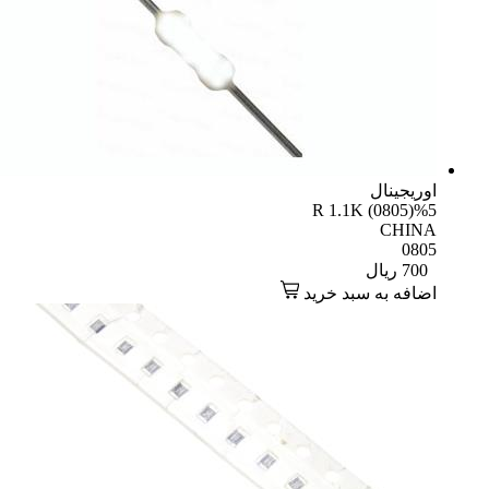
یجینال
R 1.1K (0805)
CHI
08
70
ریال
افه به سبد خرید