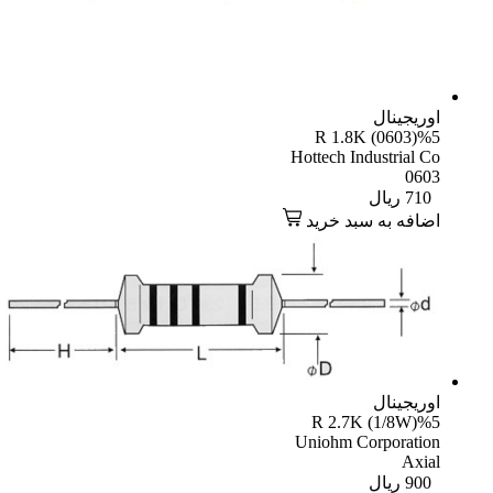
یجینال
R 1.8K (0603)
Hottech Industrial
06
71
ریال
افه به سبد خرید
یجینال
R 2.7K (1/8W)
Uniohm Corporati
Axi
90
ریال