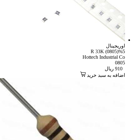
یجینال
R 33K (0805)
Hottech Industrial
08
91
ریال
افه به سبد خرید