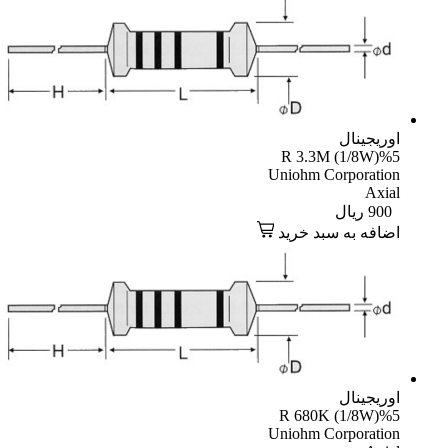
یجینال
R 3.3M (1/8W)
Uniohm Corporati
Axi
90
ریال
افه به سبد خرید
یجینال
R 680K (1/8W)
Uniohm Corporati