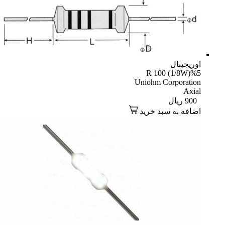
یجینال
R 100 (1/8W)
Uniohm Corporati
Axi
90
ریال
افه به سبد خرید