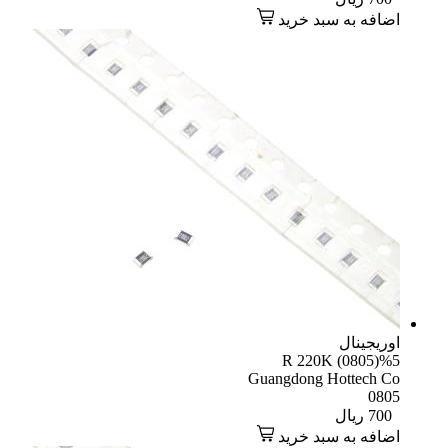
افه به سبد خرید
یجینال
R 220K (0805)
Guangdong Hottech 
08
70
ریال
افه به سبد خرید