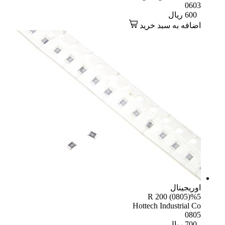
06
60
ریال
افه به سبد خرید
یجینال
R 200 (0805)
Hottech Industrial
08
70
ریال