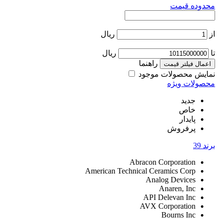
قیمت
ریال
ریال
راهنما
لتر قیمت
حصولات موجود
 ویژه
ید
ص
دار
فروش
Abracon Corporati
American Technical Ceramics Co
Analog Devic
Anaren, 
API Delevan I
AVX Corporati
Bourns I