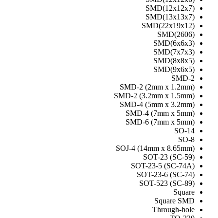
SMD(12x12x
SMD(13x13x
SMD(22x19x1
SMD(260
SMD(6x6x
SMD(7x7x
SMD(8x8x
SMD(9x6x
SMD
SMD-2 (2mm x 1.2m
SMD-2 (3.2mm x 1.5m
SMD-4 (5mm x 3.2m
SMD-4 (7mm x 5m
SMD-6 (7mm x 5m
SO-
SO
SOJ-4 (14mm x 8.65m
SOT-23 (SC-5
SOT-23-5 (SC-74
SOT-23-6 (SC-7
SOT-523 (SC-8
Squa
Square S
Through-ho