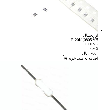
یجینال
R 20K (0805)
CHI
08
70
ریال
افه به سبد خرید