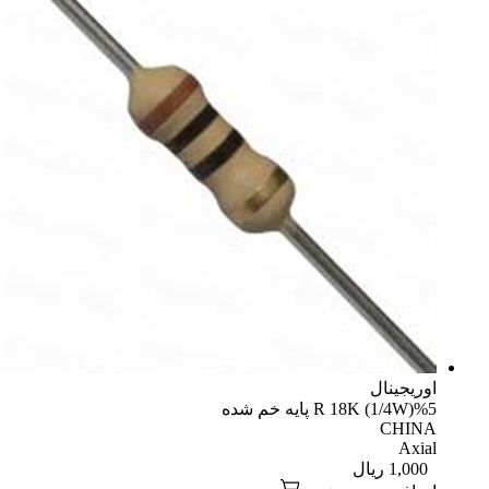
یجینال
R 18K (1/4 پایه خم شده
CHI
Axi
1,00
ریال