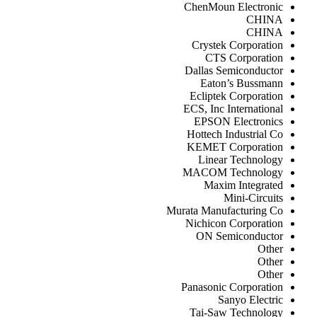
ChenMoun Electron
CHI
CHI
Crystek Corporat
CTS Corporati
Dallas Semiconduc
Eaton’s Bussma
Ecliptek Corporat
ECS, Inc Internatio
EPSON Electroni
Hottech Industrial
KEMET Corporati
Linear Technolo
MACOM Technolo
Maxim Integrat
Mini-Circu
Murata Manufacturing 
Nichicon Corporat
ON Semiconduct
Oth
Oth
Oth
Panasonic Corporat
Sanyo Elect
Tai-Saw Technolo