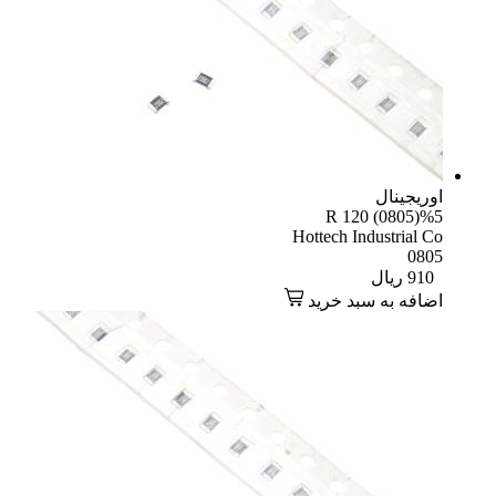
یجینال
R 120 (0805)
Hottech Industrial
08
91
ریال
افه به سبد خرید