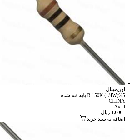
یجینال
R 150K (1/4 پایه خم شده
CHI
Axi
1,00
ریال
افه به سبد خرید