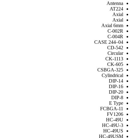
Anten
AT2
Axi
Axi
Axial 6
C-00
C-00
CASE 244–
CD-5
Circu
CK-11
CK-6
CSBGA-3
Cylindri
DIP-
DIP-
DIP-
DIP
E Ty
FCBGA-
FV12
HC-4
HC-49U
HC-49
HC-49U