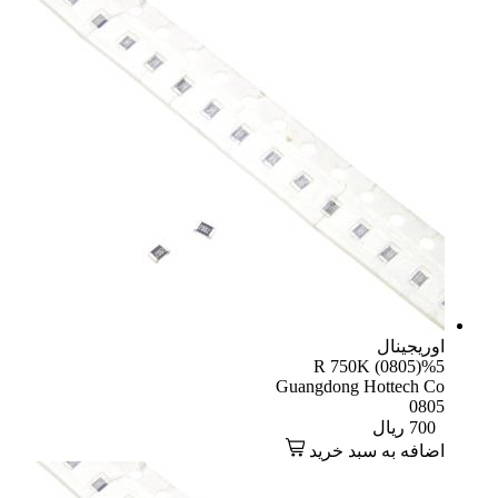
یجینال
R 750K (0805)
Guangdong Hottech 
08
70
ریال
افه به سبد خرید