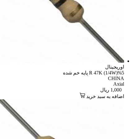
یجینال
R 47K (1/4 پایه خم شده
CHI
Axi
1,00
ریال
افه به سبد خرید