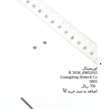
یجینال
R 365K (0805)
Guangdong Hottech 
08
70
ریال
افه به سبد خرید