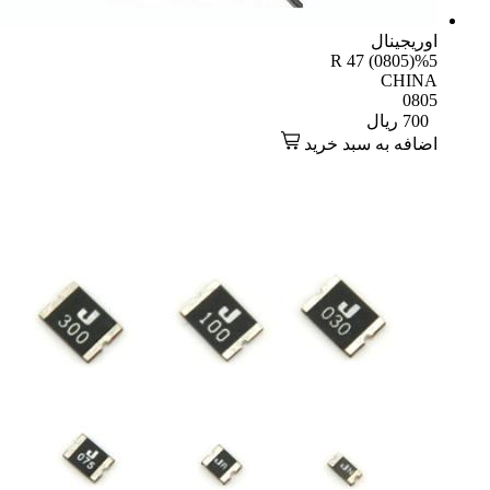
یجینال
R 47 (0805)
CHI
08
70
ریال
افه به سبد خرید