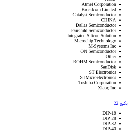
Atmel Corporation
Broadcom Limited
Catalyst Semiconductor
CHINA
Dallas Semiconductor
Fairchild Semiconductor
Integrated Silicon Solution
Microchip Technology
M-Systems Inc
ON Semiconductor
Other
ROHM Semiconductor
SanDisk
ST Electronics
STMicroelectronics
Toshiba Corporation
Xicor, Inc
=
پکیج
22
DIP-18
DIP-28
DIP-32
DIP-40