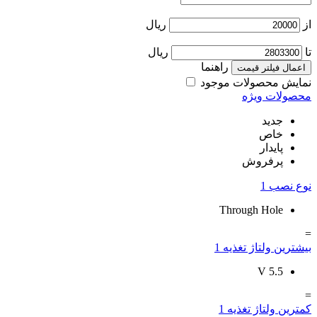
از
ریال
تا
ریال
راهنما
اعمال فیلتر قیمت
نمایش محصولات موجود
محصولات ویژه
جدید
خاص
پایدار
پرفروش
نوع نصب
1
Through Hole
=
بیشترین ولتاژ تغذیه
1
V
5.5
=
کمترین ولتاژ تغذیه
1