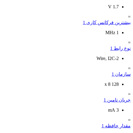
V
1.7
=
بیشترین فرکانس کاری
1
1 MHz
=
نوع رابط
1
2-Wire, I2C
=
سازمان
1
128 x 8
=
جریان تامین
1
mA
3
=
مقدار حافظه
1