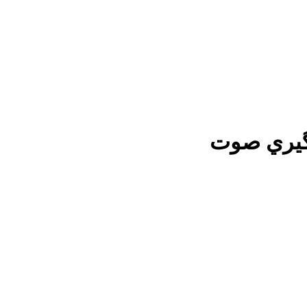
گيري صوت