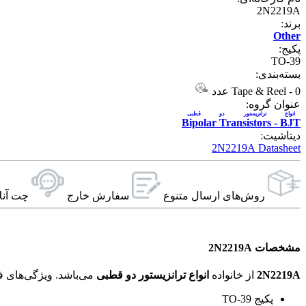
2N2219A
برند:
Other
پکیج:
TO-39
بسته‌بندی:
0 عدد
-
Tape & Reel
عنوان گروه:
انواع ترانزیستور دو قطبی
Bipolar Transistors - BJT
دیتاشیت:
2N2219A Datasheet
روش‌های ارسال‌ متنوع
سفارش خارج
چت آنل
مشخصات 2N2219A
2N2219A
از خانواده
انواع ترانزیستور دو قطبی
می‌باشد. ویژگی‌های فنی این محصول براساس
پکیج TO-39