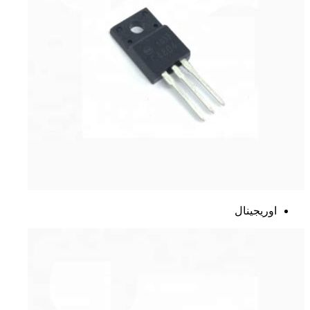
اوریجینال