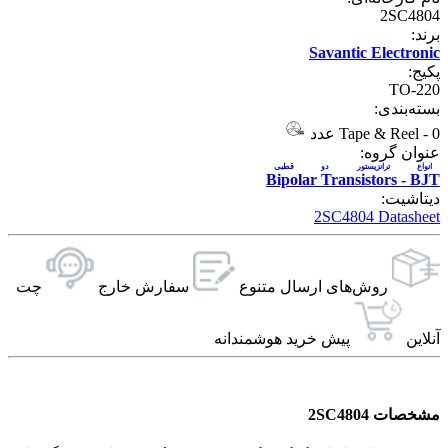
2SC4804
برند:
Savantic Electronic
پکیج:
TO-220
بسته‌بندی:
0 عدد
-
Tape & Reel
عنوان گروه:
انواع ترانزیستور دو قطبی
Bipolar Transistors - BJT
دیتاشیت:
2SC4804 Datasheet
روش‌های ارسال‌ متنوع
سفارش خارج
چت
آنلاین
پیش خرید هوشمندانه
مشخصات 2SC4804