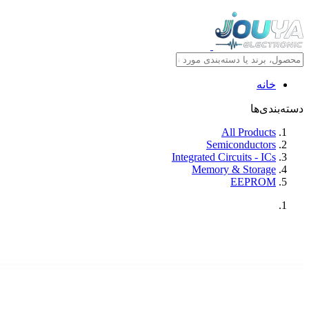
خانه
دسته‌بندی‌ها
All Products
Semiconductors
Integrated Circuits - ICs
Memory & Storage
EEPROM