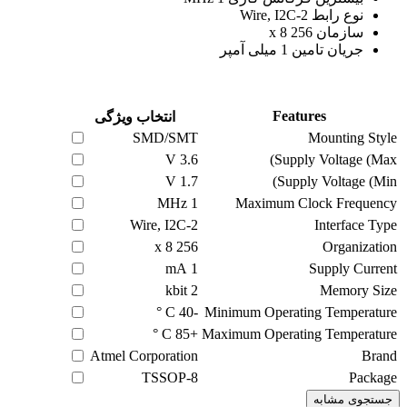
نوع رابط 2-Wire, I2C
سازمان 256 x 8
جریان تامین 1 میلی آمپر
Features
انتخاب ویژگی
SMD/SMT
Mounting Style
V
3.6
Supply Voltage (Max)
V
1.7
Supply Voltage (Min)
1 MHz
Maximum Clock Frequency
2-Wire, I2C
Interface Type
256 x 8
Organization
mA
1
Supply Current
2 kbit
Memory Size
C °
-40
Minimum Operating Temperature
C °
+85
Maximum Operating Temperature
Atmel Corporation
Brand
TSSOP-8
Package
جستجوی مشابه