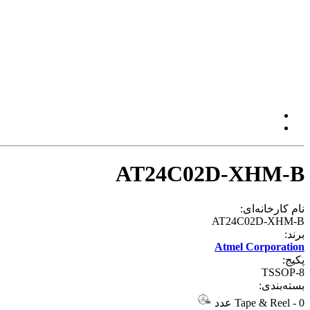
AT24C02D-XHM-B
نام کارخانه‌ای:
AT24C02D-XHM-B
برند:
Atmel Corporation
پکیج:
TSSOP-8
بسته‌بندی:
0 عدد
-
Tape & Reel