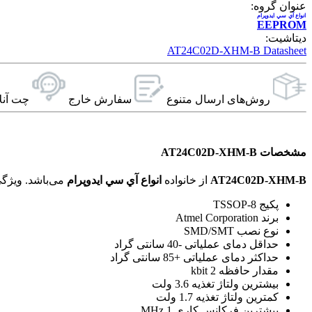
عنوان گروه:
انواع آي سي ايدوپرام
EEPROM
دیتاشیت:
AT24C02D-XHM-B Datasheet
روش‌های ارسال‌ متنوع
سفارش خارج
چت آنل
مشخصات AT24C02D-XHM-B
AT24C02D-XHM-B
از خانواده
انواع آي سي ايدوپرام
می‌باشد. ویژگی‌های فنی این محصول براساس
پکیج TSSOP-8
برند Atmel Corporation
نوع نصب SMD/SMT
حداقل دمای عملیاتی -40 سانتی گراد
حداکثر دمای عملیاتی +85 سانتی گراد
مقدار حافظه 2 kbit
بیشترین ولتاژ تغذیه 3.6 ولت
کمترین ولتاژ تغذیه 1.7 ولت
بیشترین فرکانس کاری 1 MHz