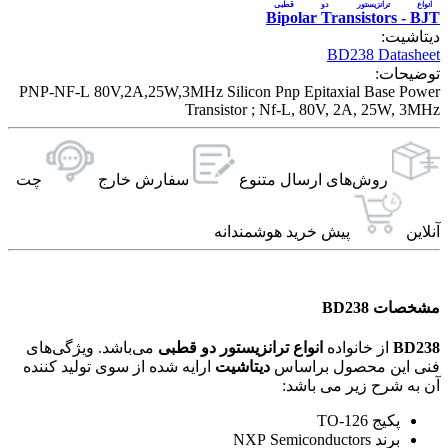
انواع ترانزیستور دو قطبی
Bipolar Transistors - BJT
دیتاشیت:
BD238 Datasheet
توضیحات:
PNP-NF-L 80V,2A,25W,3MHz Silicon Pnp Epitaxial Base Power
Transistor ; Nf-L, 80V, 2A, 25W, 3MHz
روش‌های ارسال‌ متنوع
سفارش خارج
چت
آنلاین
پیش خرید هوشمندانه
مشخصات BD238
BD238
از خانواده
انواع ترانزیستور دو قطبی
می‌باشد. ویژگی‌های
فنی این محصول براساس
دیتاشیت
ارایه شده از سوی تولید کننده
آن به شرح زیر می باشد:
پکیج TO-126
برند NXP Semiconductors