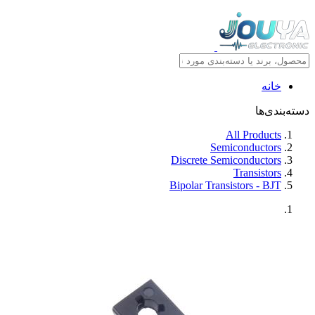
خانه
دسته‌بندی‌ها
All Products
Semiconductors
Discrete Semiconductors
Transistors
Bipolar Transistors - BJT