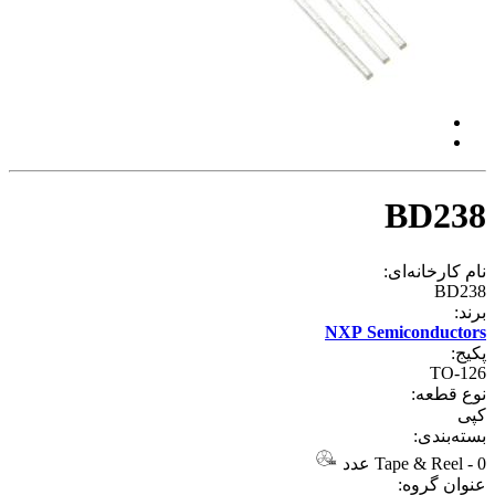
BD238
نام کارخانه‌ای:
BD238
برند:
NXP Semiconductors
پکیج:
TO-126
نوع قطعه:
کپی
بسته‌بندی:
0 عدد
-
Tape & Reel
عنوان گروه: