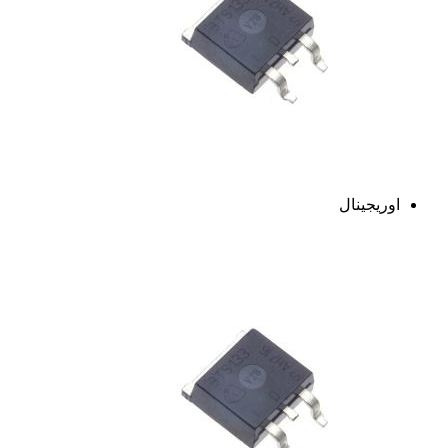
اوریجینال