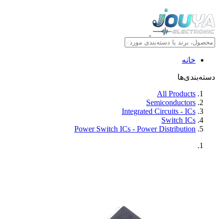
خانه
دسته‌بندی‌ها
All Products
Semiconductors
Integrated Circuits - ICs
Switch ICs
Power Switch ICs - Power Distribution