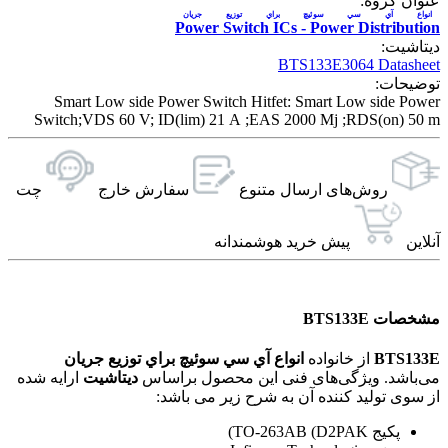
عنوان گروه:
انواع آي سي سوئیچ براي توزيع جريان
Power Switch ICs - Power Distribution
دیتاشیت:
BTS133E3064 Datasheet
توضیحات:
Smart Low side Power Switch Hitfet: Smart Low side Power
Switch;VDS 60 V; ID(lim) 21 A ;EAS 2000 Mj ;RDS(on) 50 m
روش‌های ارسال‌ متنوع
سفارش خارج
چت
آنلاین
پیش خرید هوشمندانه
مشخصات BTS133E
BTS133E
از خانواده
انواع آي سي سوئیچ براي توزيع جريان
می‌باشد. ویژگی‌های فنی این محصول براساس
دیتاشیت
ارایه شده
از سوی تولید کننده آن به شرح زیر می باشد:
پکیج TO-263AB (D2PAK)