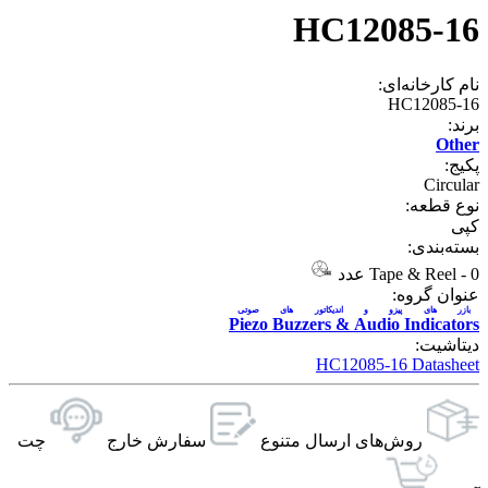
HC12085-16
نام کارخانه‌ای:
HC12085-16
برند:
Other
پکیج:
Circular
نوع قطعه:
کپی
بسته‌بندی:
0 عدد
-
Tape & Reel
عنوان گروه:
بازر های پیزو و اندیکاتور های صوتی
Piezo Buzzers & Audio Indicators
دیتاشیت:
HC12085-16 Datasheet
روش‌های ارسال‌ متنوع
سفارش خارج
چت