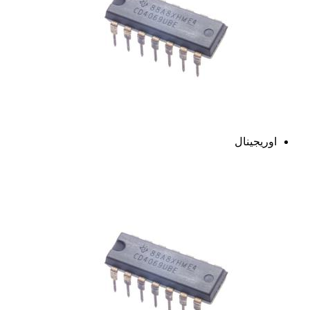
اوریجینال